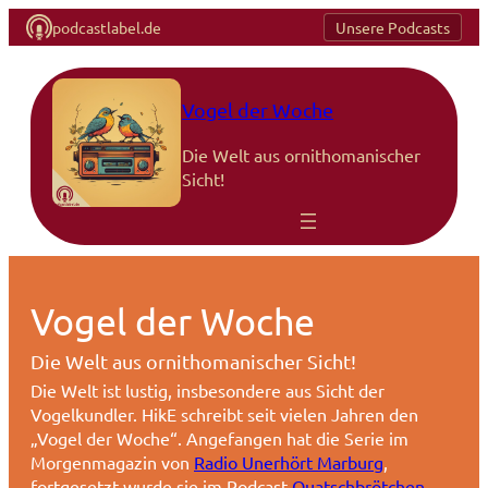
podcastlabel.de
Unsere Podcasts
Zum
Inhalt
springen
Vogel der Woche
Die Welt aus ornithomanischer
Sicht!
Vogel der Woche
Die Welt aus ornithomanischer Sicht!
Die Welt ist lustig, insbesondere aus Sicht der
Vogelkundler. HikE schreibt seit vielen Jahren den
„Vogel der Woche“. Angefangen hat die Serie im
Morgenmagazin von
Radio Unerhört Marburg
,
fortgesetzt wurde sie im Podcast
Quatschbrötchen
.