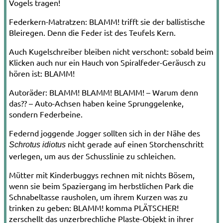
Vogels tragen!
Feder
kern­-Matratzen: BLAMM! trifft sie der ballistische
Bleiregen. Denn die
Feder
ist des Teufels Kern.
Auch Kugelschreiber bleiben nicht ver­schont: sobald beim
Klicken auch nur ein Hauch von Spiral
feder
-­Geräusch zu
hören ist: BLAMM!
Autoräder:
BLAMM! BLAMM! BLAMM!
– Wa­rum denn
das?? – Auto­-Achsen haben kei­ne Sprunggelenke,
sondern
Feder
beine.
Feder
nd joggende Jogger sollten sich in der Nähe des
nicht gerade auf einen
Storch
enschritt
Schrotus idiotus
verlegen, um aus der Schusslinie zu schleichen.
Mütter mit Kinderbuggys rechnen mit nichts Bösem,
wenn sie beim Spaziergang im herbstlichen Park die
Schnabel
tasse raus­holen, um ihrem Kurzen was zu
trinken zu geben:
BLAMM!
komma
PLÄTSCHER!
zerschellt das unzerbrechliche Plaste­-Objekt in ihrer