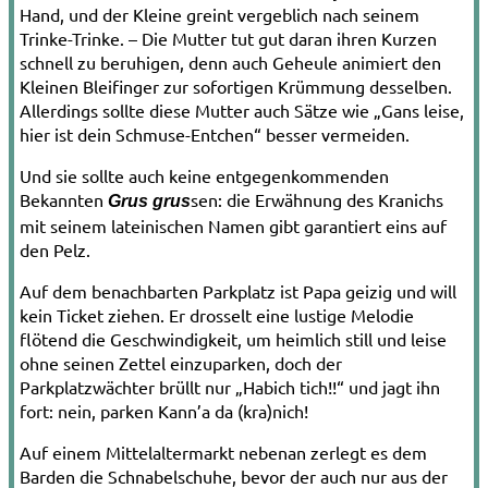
Hand, und der Kleine greint vergeblich nach seinem
Trinke-­Trinke. – Die Mutter tut gut daran ihren Kurzen
schnell zu beruhi­gen, denn auch Geh
eule
animiert den
Kleinen Bleifinger zur sofortigen Krümmung desselben.
Allerdings sollte diese Mutter auch Sätze wie „
Gans
leise,
hier ist dein Schmuse­-
Entchen
“ besser vermeiden.
Und sie sollte auch keine entgegenkom­menden
Bekannten
sen: die Erwähnung des
Kranich
s
Grus grus
mit seinem latei­nischen Namen gibt garantiert eins auf
den Pelz.
Auf dem benachbarten Parkplatz ist
Papa gei
zig und will
kein Ticket ziehen. Er
drossel
t eine lustige Melodie
flötend die Geschwindigkeit, um heimlich still und leise
ohne seinen Zettel einzuparken, doch der
Parkplatzwächter brüllt nur „
Habich t
ich!!“ und jagt ihn
fort: nein, parken
Kann’a da (kra)nich
!
Auf einem Mittelaltermarkt nebenan zerlegt es dem
Barden die
Schnabel
schuhe, bevor der auch nur aus der