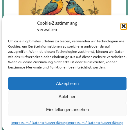
Cookie-Zustimmung
verwalten
Um dir ein optimales Erlebnis zu bieten, verwenden wir Technologien wie
Cookies, um Geräteinformationen zu speichern und/oder darauf
zuzugreifen. Wenn du diesen Technologien zustimmst, können wir Daten
wie das Surfverhalten oder eindeutige IDs auf dieser Website verarbeiten.
Wenn du deine Zustimmung nicht erteilst oder zurückziehst, können
bestimmte Merkmale und Funktionen beeinträchtigt werden.
Fichtenkreuzschrauber
Akzeptieren
(
JULIA, 1990)
Loxia screwa
Ablehnen
Dieser Finkenvogel, der als einziger der Gattung
Loxia
Einstellungen ansehen
eine Schrauberspitze anstelle der sich überkreuzenden
Schnabelspitzen entwickelt hat, ist nicht nur im
Impressum / Datenschutzerklärung
Impressum / Datenschutzerklärung
Naturwald, sondern auch in dessen verschiedenen