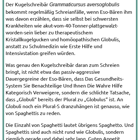
Der Kugelschreibär
Grammaticursus aversoglobulis
bekommt regelmäßig Schreianfälle, wenn Eso-Bären ihm
was davon erzählen, dass sie selbst bei schwersten
Krankheiten wie akut-vom-40-Tonner-plattgewalzt-
worden-sein lieber zu therapeutischem
Kristallkugelgucken und homöopathischen Globulis,
anstatt zu Schulmedizin wie Erste Hilfe und
Intensivstation greifen würden.
Was genau den Kugelschreibär daran zum Schreien
bringt, ist nicht etwa das passiv-aggressive
Dauergegreine der Eso-Bären, dass Das Gesundheits-
System Sie Benachteilige Und Ihnen Die Wahre Hilfe
Kategorisch Verweigere, sondern die schlichte Tatsache,
dass „Globuli“ bereits der Plural zu „Globulus“ ist. An
Globuli noch ein Plural-S dranzuhängen ist genauso, wie
von Spaghettis zu reden.
Die Einzahl von Spaghetti lautet übrigens Spaghetto. Und
Spaghettis sind auch nicht rund wie Globulis, sondern
ziemlich gerade und dabei sehr lang. Guten Appetit.