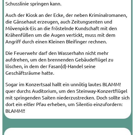
Schusslinie springen kann.
Auch der Kiosk an der Ecke, der neben Kri­minalromanen,
die
Gänse
haut erzeugen, auch Zeitungs
enten
und
Möven
pick­-Eis an die fröstelnde Kundschaft mit den
Krähen
füßen um die Augen vertickt, muss mit dem
Angriff durch einen Kleinen Bleifinger rechnen.
Die Feuerwehr darf den Wasser
hahn
nicht mehr
aufdrehen, um den brennenden Gebäude
flügel
zu
löschen, in dem der
Fasan
(d)-Handel seine
Geschäftsräume hatte.
Sogar im Konzertsaal hallt ein unnötig lautes
BLAMM!
quer durchs Auditorium, um­ den Steinway­-Konzert
flügel
mit springenden Saiten niederzustrecken. Doch sollte sich
dort ein eitler
Pfau
erheben, um Silentio einzufordern:
BLAMM!!