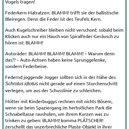
Vogels tragen!
Feder
kern­-Matratzen: BLAMM! trifft sie der ballistische
Bleiregen. Denn die
Feder
ist des Teufels Kern.
Auch Kugelschreiber bleiben nicht ver­schont: sobald beim
Klicken auch nur ein Hauch von Spiral
feder
-­Geräusch zu
hören ist: BLAMM!
Autoräder:
BLAMM! BLAMM! BLAMM!
– Wa­rum denn
das?? – Auto­-Achsen haben kei­ne Sprunggelenke,
sondern
Feder
beine.
Feder
nd joggende Jogger sollten sich in der Nähe des
nicht gerade auf einen
Storch
enschritt
Schrotus idiotus
verlegen, um aus der Schusslinie zu schleichen.
Mütter mit Kinderbuggys rechnen mit nichts Bösem,
wenn sie beim Spaziergang im herbstlichen Park die
Schnabel
tasse raus­holen, um ihrem Kurzen was zu
trinken zu geben:
BLAMM!
komma
PLÄTSCHER!
zerschellt das unzerbrechliche Plaste­-Objekt in ihrer