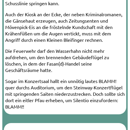
Schusslinie springen kann.
Auch der Kiosk an der Ecke, der neben Kri­minalromanen,
die
Gänse
haut erzeugen, auch Zeitungs
enten
und
Möven
pick­-Eis an die fröstelnde Kundschaft mit den
Krähen
füßen um die Augen vertickt, muss mit dem
Angriff durch einen Kleinen Bleifinger rechnen.
Die Feuerwehr darf den Wasser
hahn
nicht mehr
aufdrehen, um den brennenden Gebäude
flügel
zu
löschen, in dem der
Fasan
(d)-Handel seine
Geschäftsräume hatte.
Sogar im Konzertsaal hallt ein unnötig lautes
BLAMM!
quer durchs Auditorium, um­ den Steinway­-Konzert
flügel
mit springenden Saiten niederzustrecken. Doch sollte sich
dort ein eitler
Pfau
erheben, um Silentio einzufordern:
BLAMM!!