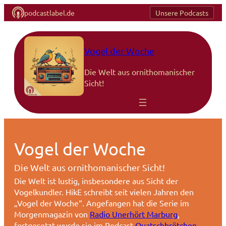
podcastlabel.de
Unsere Podcasts
Zum
Inhalt
springen
Vogel der Woche
Die Welt aus ornithomanischer
Sicht!
Vogel der Woche
Die Welt aus ornithomanischer Sicht!
Die Welt ist lustig, insbesondere aus Sicht der
Vogelkundler. HikE schreibt seit vielen Jahren den
„Vogel der Woche“. Angefangen hat die Serie im
Morgenmagazin von
Radio Unerhört Marburg
,
fortgesetzt wurde sie im Podcast
Quatschbrötchen
.