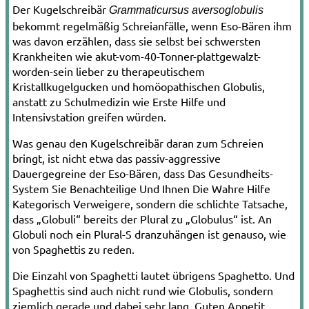
Der Kugelschreibär
Grammaticursus aversoglobulis
bekommt regelmäßig Schreianfälle, wenn Eso-Bären ihm
was davon erzählen, dass sie selbst bei schwersten
Krankheiten wie akut-vom-40-Tonner-plattgewalzt-
worden-sein lieber zu therapeutischem
Kristallkugelgucken und homöopathischen Globulis,
anstatt zu Schulmedizin wie Erste Hilfe und
Intensivstation greifen würden.
Was genau den Kugelschreibär daran zum Schreien
bringt, ist nicht etwa das passiv-aggressive
Dauergegreine der Eso-Bären, dass Das Gesundheits-
System Sie Benachteilige Und Ihnen Die Wahre Hilfe
Kategorisch Verweigere, sondern die schlichte Tatsache,
dass „Globuli“ bereits der Plural zu „Globulus“ ist. An
Globuli noch ein Plural-S dranzuhängen ist genauso, wie
von Spaghettis zu reden.
Die Einzahl von Spaghetti lautet übrigens Spaghetto. Und
Spaghettis sind auch nicht rund wie Globulis, sondern
ziemlich gerade und dabei sehr lang. Guten Appetit.