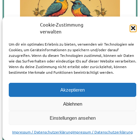
Cookie-Zustimmung
verwalten
Um dir ein optimales Erlebnis zu bieten, verwenden wir Technologien wie
Cookies, um Geräteinformationen zu speichern und/oder darauf
zuzugreifen. Wenn du diesen Technologien zustimmst, können wir Daten
wie das Surfverhalten oder eindeutige IDs auf dieser Website verarbeiten.
Wenn du deine Zustimmung nicht erteilst oder zurückziehst, können
bestimmte Merkmale und Funktionen beeinträchtigt werden.
Fichtenkreuzschrauber
Akzeptieren
(
JULIA, 1990)
Loxia screwa
Ablehnen
Dieser Finkenvogel, der als einziger der Gattung
Loxia
Einstellungen ansehen
eine Schrauberspitze anstelle der sich überkreuzenden
Schnabelspitzen entwickelt hat, ist nicht nur im
Impressum / Datenschutzerklärung
Impressum / Datenschutzerklärung
Naturwald, sondern auch in dessen verschiedenen