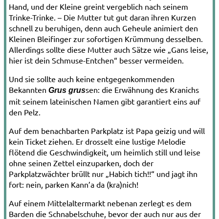
Hand, und der Kleine greint vergeblich nach seinem
Trinke-­Trinke. – Die Mutter tut gut daran ihren Kurzen
schnell zu beruhi­gen, denn auch Geh
eule
animiert den
Kleinen Bleifinger zur sofortigen Krümmung desselben.
Allerdings sollte diese Mutter auch Sätze wie „
Gans
leise,
hier ist dein Schmuse­-
Entchen
“ besser vermeiden.
Und sie sollte auch keine entgegenkom­menden
Bekannten
sen: die Erwähnung des
Kranich
s
Grus grus
mit seinem latei­nischen Namen gibt garantiert eins auf
den Pelz.
Auf dem benachbarten Parkplatz ist
Papa gei
zig und will
kein Ticket ziehen. Er
drossel
t eine lustige Melodie
flötend die Geschwindigkeit, um heimlich still und leise
ohne seinen Zettel einzuparken, doch der
Parkplatzwächter brüllt nur „
Habich t
ich!!“ und jagt ihn
fort: nein, parken
Kann’a da (kra)nich
!
Auf einem Mittelaltermarkt nebenan zerlegt es dem
Barden die
Schnabel
schuhe, bevor der auch nur aus der