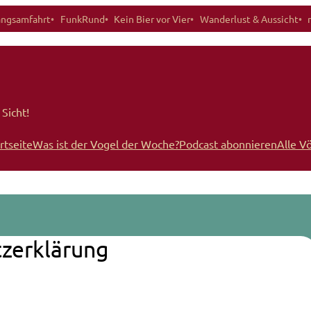
angsamfahrt
FunkRund
Kein Bier vor Vier
Wanderlust & Aussicht
Sicht!
rtseite
Was ist der Vogel der Woche?
Podcast abonnieren
Alle V
zerklärung