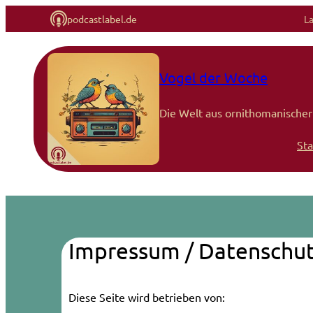
podcastlabel.de
L
Zum
Inhalt
Vogel der Woche
springen
Die Welt aus ornithomanischer 
Sta
Impressum / Datenschut
Diese Seite wird betrieben von: