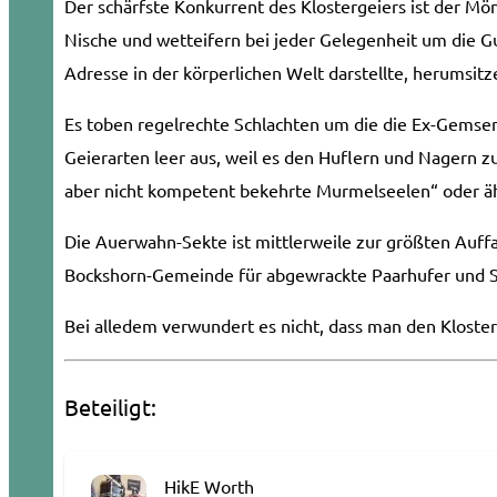
Der schärfste Konkurrent des Klostergeiers ist der Mön
Nische und wetteifern bei jeder Gelegenheit um die Gu
Adresse in der körperlichen Welt dar­stellte, herumsit
Es toben regelrechte Schlachten um die die Ex-­Gemse
Geierarten leer aus, weil es den Huflern und Nagern z
aber nicht kompetent bekehrte Murmelseelen“ oder äh
Die Auerwahn­-Sekte ist mittlerweile zur größten Auf
Bockshorn­-Gemeinde für abgewrackte Paarhufer und Sti
Bei alledem verwundert es nicht, dass man den Kloster
Beteiligt:
HikE Worth