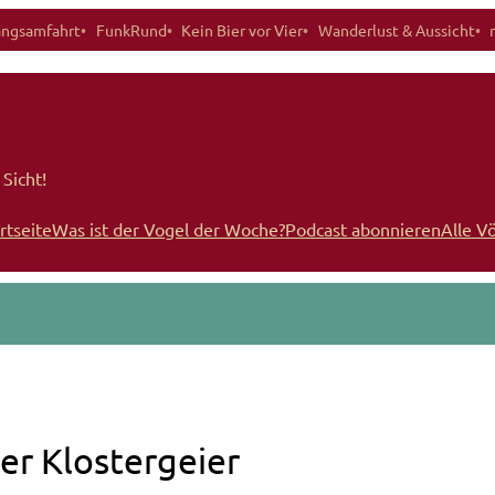
angsamfahrt
FunkRund
Kein Bier vor Vier
Wanderlust & Aussicht
Sicht!
rtseite
Was ist der Vogel der Woche?
Podcast abonnieren
Alle V
er Klostergeier