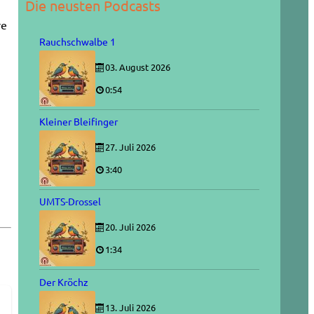
Die neusten Podcasts
re
Rauchschwalbe 1
03. August 2026
0:54
Kleiner Bleifinger
27. Juli 2026
3:40
UMTS-Drossel
20. Juli 2026
1:34
Der Kröchz
13. Juli 2026