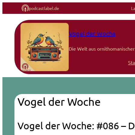
podcastlabel.de
L
Vogel der Woche
Die Welt aus ornithomanischer 
Sta
Vogel der Woche
Vogel der Woche: #086 – D