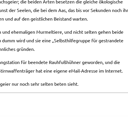
chs­geier; die beiden Arten besetzen die gleiche ökologische
nst der Seelen, die bei dem Aas, das bis vor Sekunden noch ih
zen und auf den geistlichen Beistand warten.
n und ­ehemaligen Murmeltiere, und nicht selten gehen beide
u dumm wird und sie eine „Selbsthilfegruppe für ge­strandete
nliches gründen.
fangstation für beendete Rauh­fußhühner geworden, und die
rnwaffenträger hat eine eigene e­Mail­-Adresse im Internet.
geier nur noch sehr selten beten sieht.