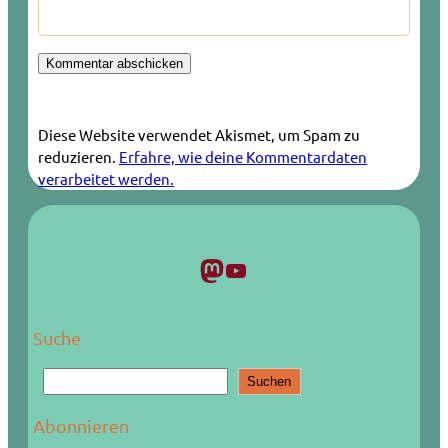
Diese Website verwendet Akismet, um Spam zu
reduzieren.
Erfahre, wie deine Kommentardaten
verarbeitet werden.
Mastodon
YouTube
Suche
S
Suchen
u
c
Abonnieren
h