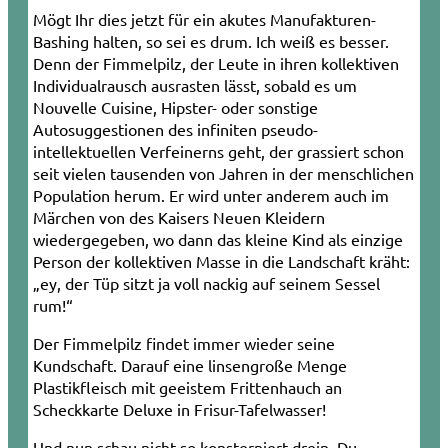
Mögt Ihr dies jetzt für ein akutes Manufakturen-
Bashing halten, so sei es drum. Ich weiß es besser.
Denn der Fimmelpilz, der Leute in ihren kollektiven
Individualrausch ausrasten lässt, sobald es um
Nouvelle Cuisine, Hipster- oder sonstige
Autosuggestionen des infiniten pseudo-
intellektuellen Verfeinerns geht, der grassiert schon
seit vielen tausenden von Jahren in der menschlichen
Population herum. Er wird unter anderem auch im
Märchen von des Kaisers Neuen Kleidern
wiedergegeben, wo dann das kleine Kind als einzige
Person der kollektiven Masse in die Landschaft kräht:
„ey, der Tüp sitzt ja voll nackig auf seinem Sessel
rum!“
Der Fimmelpilz findet immer wieder seine
Kundschaft. Darauf eine linsengroße Menge
Plastikfleisch mit geeistem Frittenhauch an
Scheckkarte Deluxe in Frisur-Tafelwasser!
Und nun schau nicht so konsterniert drein, Du,