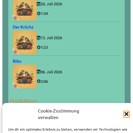
20. Juli 2026
1:34
Der Kröchz
13. Juli 2026
1:23
Bibo
06. Juli 2026
2:06
Produktion
Cookie-Zustimmung
verwalten
Um dir ein optimales Erlebnis zu bieten, verwenden wir Technologien wie