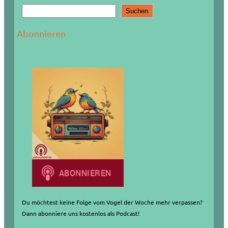
S
Suchen
u
c
Abonnieren
h
e
n
Du möchtest keine Folge vom Vogel der Woche mehr verpassen?
Dann abonniere uns kostenlos als Podcast!