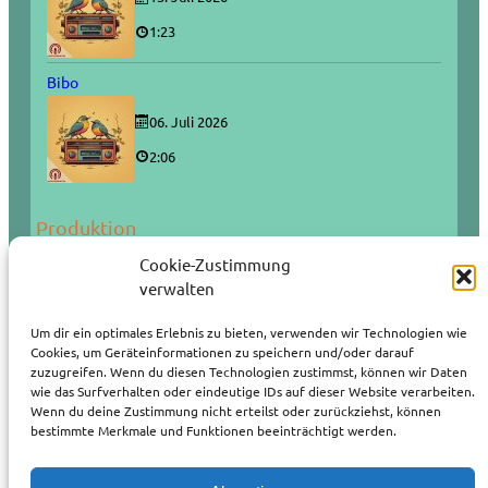
1:23
Bibo
06. Juli 2026
2:06
Produktion
Cookie-Zustimmung
verwalten
Um dir ein optimales Erlebnis zu bieten, verwenden wir Technologien wie
Wir produzieren Podcasts auch in Ihrem Auftrag.
Cookies, um Geräteinformationen zu speichern und/oder darauf
zuzugreifen. Wenn du diesen Technologien zustimmst, können wir Daten
Podcasts eignen sich wunderbar als Öffentlichkeitsarbeit.
wie das Surfverhalten oder eindeutige IDs auf dieser Website verarbeiten.
Wenn du deine Zustimmung nicht erteilst oder zurückziehst, können
weitere Informationen
bestimmte Merkmale und Funktionen beeinträchtigt werden.