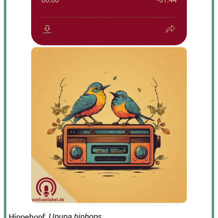
Hippehopf.
.
Upupa hiphops