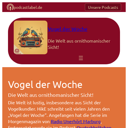
podcastlabel.de
Unsere Podcasts
Zum
Inhalt
springen
Vogel der Woche
Die Welt aus ornithomanischer
Sicht!
Vogel der Woche
Die Welt aus ornithomanischer Sicht!
Die Welt ist lustig, insbesondere aus Sicht der
Vogelkundler. HikE schreibt seit vielen Jahren den
„Vogel der Woche“. Angefangen hat die Serie im
Morgenmagazin von
Radio Unerhört Marburg
,
fortgesetzt wurde sie im Podcast
Quatschbrötchen
.