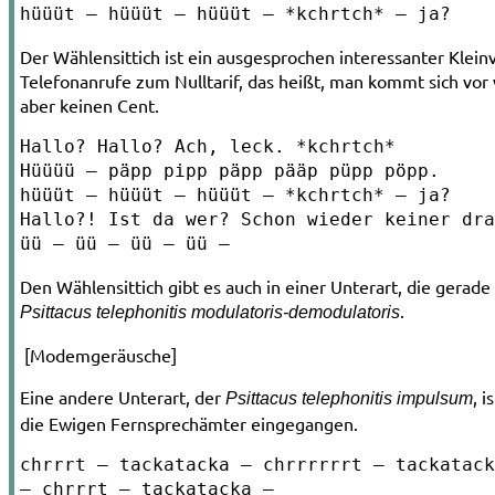
hüüüt ­– hüüüt ­– hüüüt ­– *kchrtch* ­– ja?
Der Wählensittich ist ein ausgesprochen interessanter Kleinv
Telefonanrufe zum Nulltarif, das heißt, man kommt sich vor 
aber keinen Cent.
Hallo? Hallo? Ach, leck. *kchrtch*

Hüüüü ­– päpp pipp päpp pääp püpp pöpp.

hüüüt ­– hüüüt ­– hüüüt ­– *kchrtch* –­ ja?

Hallo?! Ist da wer? Schon wieder keiner dra
üü –­ üü ­– üü ­– üü ­–
Den Wählensittich gibt es auch in einer Unterart, die gerade
.
Psittacus telephonitis modulatoris­-demodulatoris
­ [Modemgeräusche]
Eine andere Unterart, der
, i
Psittacus tele­phonitis impulsum
die Ewigen Fernsprechämter eingegangen.
chrrrt ­– tackatacka ­– chrrrrrrt ­– tackatack
– chrrrt – tackatacka – ­
