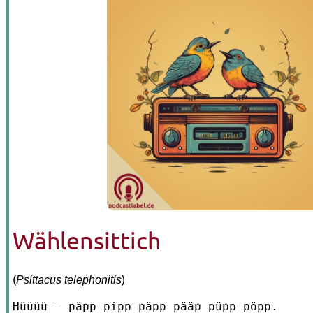
Wählensittich
(
)
Psittacus telephonitis
Hüüüü –­ päpp pipp päpp pääp püpp pöpp. 
