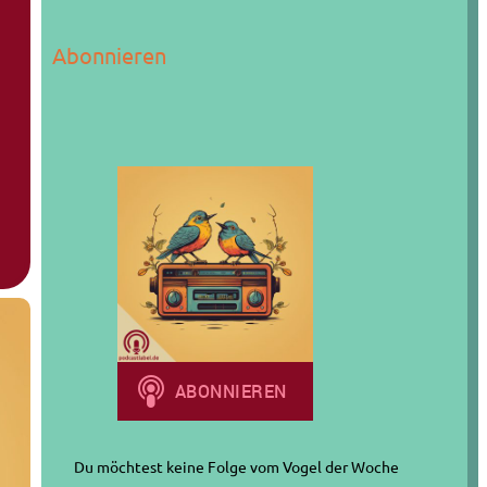
u
c
Abonnieren
h
e
n
Du möchtest keine Folge vom Vogel der Woche