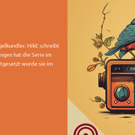
gelkundler. HikE schreibt
ngen hat die Serie im
rtgesetzt wurde sie im