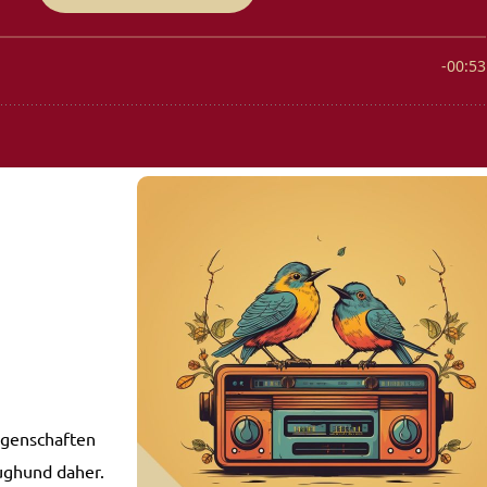
igenschaften
ughund daher.