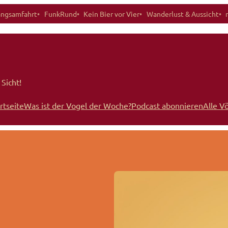
angsamfahrt
FunkRund
Kein Bier vor Vier
Wanderlust & Aussicht
Sicht!
rtseite
Was ist der Vogel der Woche?
Podcast abonnieren
Alle V