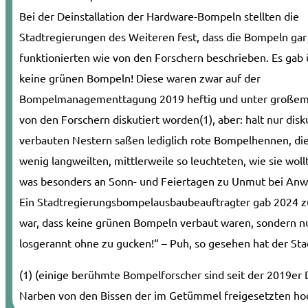
Bei der Deinstallation der Hardware-Bompeln stellten die
Stadtregierungen des Weiteren fest, dass die Bom­peln gar 
funktionierten wie von den Forschern beschrieben. Es gab
keine grünen Bompeln! Diese waren zwar auf der
Bompelmanagementtagung 2019 heftig und unter großem
von den Forschern diskutiert worden(1), aber: halt nur diskut
verbauten Nestern saßen lediglich rote Bompelhennen, die
wenig langweilten, mittler­weile so leuchteten, wie sie wol
was besonders an Sonn- und Feiertagen zu Unmut bei Anw
Ein Stadtregierungsbompelausbaubeauftragter gab 2024 zu 
war, dass keine grünen Bompeln verbaut waren, sondern nu
losgerannt ohne zu gucken!“ – Puh, so gesehen hat der Sta
(1) (einige berühmte Bompelforscher sind seit der 2019er 
Narben von den Bissen der im Getümmel freigesetzten ho