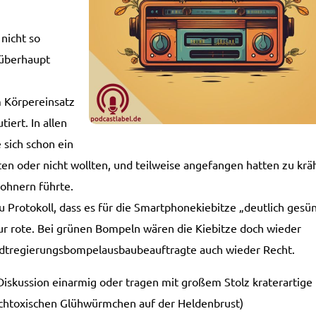
nicht so
 überhaupt
 Körpereinsatz
iert. In allen
 sich schon ein
lten oder nicht wollten, und teilweise angefangen hatten zu krä
ohnern führte.
Protokoll, dass es für die Smartphone­kiebitze „deutlich gesü
r rote. Bei grünen Bompeln wären die Kiebitze doch wieder
dt­regie­rungs­bompelausbaubeauftragte auch wieder Recht.
Diskussion einarmig oder tragen mit großem Stolz kraterartige
chtoxischen Glühwürmchen auf der Heldenbrust)