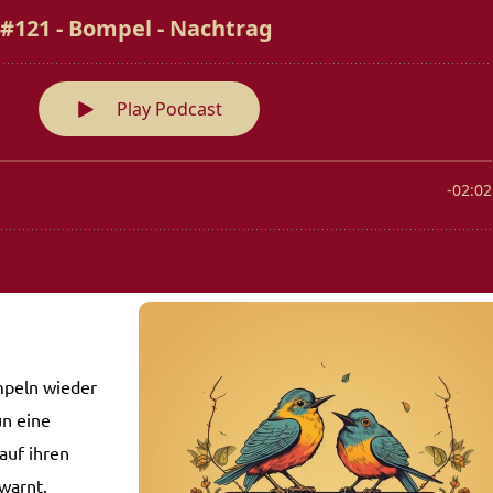
mpeln wieder
un eine
auf ihren
warnt.